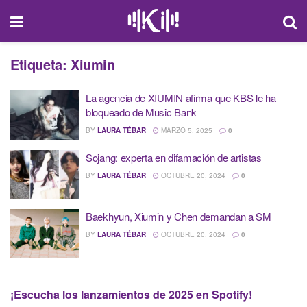
Etiqueta:
Xiumin
La agencia de XIUMIN afirma que KBS le ha
bloqueado de Music Bank
BY
LAURA TÉBAR
MARZO 5, 2025
0
Sojang: experta en difamación de artistas
BY
LAURA TÉBAR
OCTUBRE 20, 2024
0
Baekhyun, Xiumin y Chen demandan a SM
BY
LAURA TÉBAR
OCTUBRE 20, 2024
0
¡Escucha los lanzamientos de 2025 en Spotify!