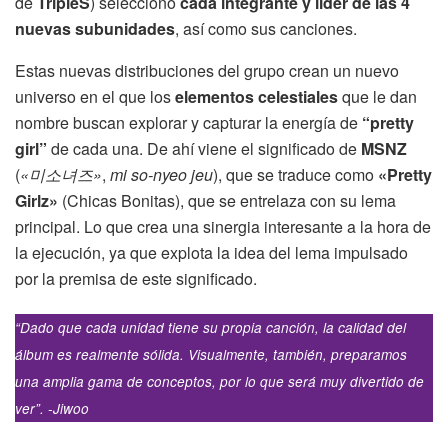
de
TripleS
) seleccionó
cada integrante y líder de las 4
nuevas subunidades
, así como sus canciones.
Estas nuevas distribuciones del grupo crean un nuevo
universo en el que los
elementos celestiales
que le dan
nombre buscan explorar y capturar la energía de
“pretty
girl”
de cada una. De ahí viene el significado de
MSNZ
(
«미소녀즈»
,
mi so-nyeo jeu
), que se traduce como
«Pretty
Girlz»
(Chicas Bonitas), que se entrelaza con su lema
principal. Lo que crea una sinergia interesante a la hora de
la ejecución, ya que explota la idea del lema impulsado
por la premisa de este significado.
“Dado que cada unidad tiene su propia canción, la calidad del
álbum es realmente sólida. Visualmente, también, preparamos
una amplia gama de conceptos, por lo que será muy divertido de
ver”. -Jiwoo