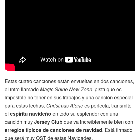
Estas cuatro canciones están envueltas en dos canciones,
el intro llamado
Magic Shine New Zone
, pista que es
imposible no tener en sus trabajos y una canción especial
para estas fechas.
Christmas Alone
es perfecta, transmite
el
espíritu navideño
en todo su esplendor con una
canción muy
Jersey Club
que va increíblemente bien con
arreglos típicos de canciones de navidad
. Está firmado
que será muy OST de estas Navidades.