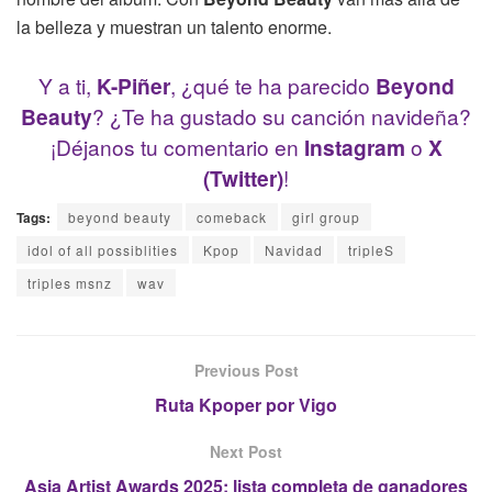
la belleza y muestran un talento enorme.
Y a ti,
K-Piñer
, ¿qué te ha parecido
Beyond
Beauty
? ¿Te ha gustado su canción navideña?
¡Déjanos tu comentario en
Instagram
o
X
(Twitter)
!
Tags:
beyond beauty
comeback
girl group
idol of all possiblities
Kpop
Navidad
tripleS
triples msnz
wav
Previous Post
Ruta Kpoper por Vigo
Next Post
Asia Artist Awards 2025: lista completa de ganadores