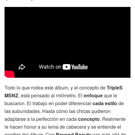
Todo lo que rodea este álbum, y el concepto de
TripleS
MSNZ
, está pensado al milímetro. El
enfoque
que le
buscaron. El trabajo en poder diferenciar
cada estilo
de
las subunidades. Hasta cómo las chicas pudieron
adaptarse a la perfección en cada
concepto
. Realmente
le hacen honor a su lema de cabecera y se entiende el
nombre del álbum. Con
Beyond Beauty
van más allá de