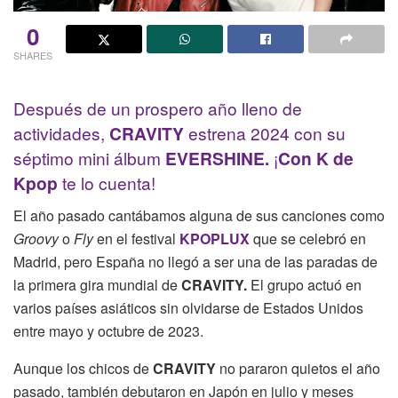
0
SHARES
Después de un prospero año lleno de
actividades,
CRAVITY
estrena 2024 con su
séptimo mini álbum
EVERSHINE.
¡
Con
K de
Kpop
te lo cuenta!
El año pasado cantábamos alguna de sus canciones como
Groovy
o
Fly
en el festival
KPOPLUX
que se celebró en
Madrid, pero España no llegó a ser una de las paradas de
la primera gira mundial de
CRAVITY.
El grupo actuó en
varios países asiáticos sin olvidarse de Estados Unidos
entre mayo y octubre de 2023.
Aunque los chicos de
CRAVITY
no pararon quietos el año
pasado, también debutaron en Japón en julio y meses