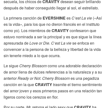
secuela, los chicos de
CRAVITY
desean seguir brillando
después de haber conseguido llegar al sol, el estrellato.
La primera canción de
EVERSHINE
es
C’est La vie
(«Así
es la vida», para los que no dieron francés en el instituto
como yo). Los miembros de
CRAVITY
confesaron que
estuvo nominada a ser la principal y es que sigue la línea
apresurada de
Love or Die
.
C’est La vie
se enfoca en
convencer a la persona de la belleza y libertad de la vida
sin tenerle miedo a lo que ocurra.
Le sigue
Cherry Blossom
como una adorable declaración
de amor llena de dulces referencias a la naturaleza y a su
anterior
Ready or Not
.
Cherry Blossom
es una pegadiza
canción en la que
CRAVITY
trasmite el tierno sentimiento
del amor joven y esos primeros pasos en una relación tan
ligeros como los cerezos en flor.
Por su parte,
Mr.
retoma el lado sexy que
CRAVITY
ha