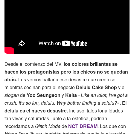
Desde el comienzo del MV,
los colores brillantes se
hacen los protagonistas pero los chicos no se quedan
atrás.
Los vemos bailar a ese desastre que creen ser
mientras cocinan para el negocio
Delulu Cake Shop
y el
slogan
de
Yoo Seungeon
y
Keita
«Like an idiot, I’ve got a
crush. It’s so fun, delulu. Why bother finding a solulu?»
.
El
delulu es el nuevo desastre.
Incluso, tales tonalidades
tan vivas y saturadas, junto a la estética, podrían
recordarnos a
Glitch Mode
de
NCT DREAM
. Los que con
When I’m with you
también trajeron de vuelta la diversión