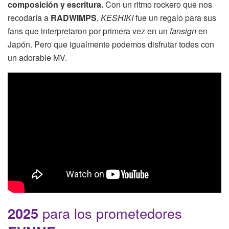
composición y escritura.
Con un ritmo rockero que nos
recodaría a
RADWIMPS
,
KESHIKI
fue un regalo para sus
fans que interpretaron por primera vez en un
fansign
en
Japón. Pero que igualmente podemos disfrutar todes con
un adorable MV.
2025
para los prometedores