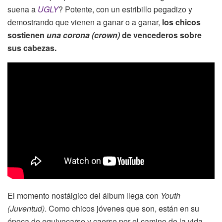
suena a
UGLY
? Potente, con un estribillo pegadizo y
demostrando que vienen a ganar o a ganar,
los chicos
sostienen
una corona (crown)
de vencederos sobre
sus cabezas.
El momento nostálgico del álbum llega con
Youth
(Juventud)
. Como chicos jóvenes que son, están en su
época de equivocarse y caerse por el camino de la vida,