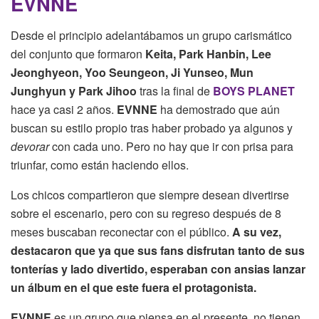
EVNNE
Desde el principio adelantábamos un grupo carismático
del conjunto que formaron
Keita, Park Hanbin, Lee
Jeonghyeon, Yoo Seungeon, Ji Yunseo, Mun
Junghyun y Park Jihoo
tras la final de
BOYS PLANET
hace ya casi 2 años.
EVNNE
ha demostrado que aún
buscan su estilo propio tras haber probado ya algunos y
devorar
con cada uno. Pero no hay que ir con prisa para
triunfar, como están haciendo ellos.
Los chicos compartieron que siempre desean divertirse
sobre el escenario, pero con su regreso después de 8
meses buscaban reconectar con el público.
A su vez,
destacaron que ya que sus fans disfrutan tanto de sus
tonterías y lado divertido, esperaban con ansias lanzar
un álbum en el que este fuera el protagonista.
EVNNE
es un grupo que piensa en el presente, no tienen