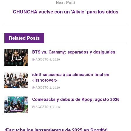
Next Post
CHUNGHA vuelve con un ‘Alivio’ para los oídos
Related
Posts
BTS vs. Grammy: separados y desiguales
AGOSTO 4, 2026
idntt se acerca a su alineación final en
<itsnotover>
AGOSTO 2, 2026
Comebacks y debuts de Kpop: agosto 2026
AGOSTO 4, 2026
¡Escucha los lanzamientos de 2025 en Spotify!