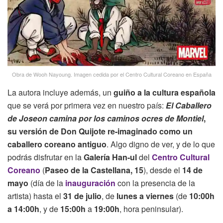
Obra de Wooh Nayoung. Imagen cedida por el Centro Cultural Coreano en España
La autora incluye además, un
guiño a la cultura española
que se verá por primera vez en nuestro país:
El Caballero
de Joseon camina por los caminos ocres de Montiel
,
su versión de Don Quijote re-imaginado como un
caballero coreano antiguo
. Algo digno de ver, y de lo que
podrás disfrutar en la
Galería Han-ul
del
Centro Cultural
Coreano
(
Paseo de la Castellana, 15
), desde el
14 de
mayo
(día de la
inauguración
con la presencia de la
artista) hasta el
31 de julio
, de
lunes a viernes
(de
10:00h
a 14:00h
, y de
15:00h
a
19:00h
, hora peninsular).