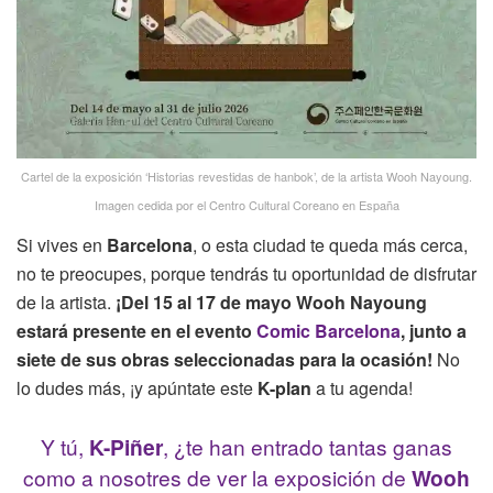
Cartel de la exposición ‘Historias revestidas de hanbok’, de la artista Wooh Nayoung.
Imagen cedida por el Centro Cultural Coreano en España
Si vives en
Barcelona
, o esta ciudad te queda más cerca,
no te preocupes, porque tendrás tu oportunidad de disfrutar
de la artista.
¡Del 15 al 17 de mayo
Wooh Nayoung
estará presente en el evento
Comic Barcelona
, junto a
siete de sus obras seleccionadas para la ocasión!
No
lo dudes más, ¡y apúntate este
K-plan
a tu agenda!
Y tú,
K-Piñer
, ¿te han entrado tantas ganas
como a nosotres de ver la exposición de
Wooh