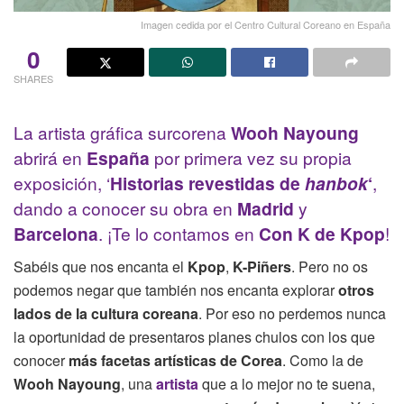
Imagen cedida por el Centro Cultural Coreano en España
0
SHARES
La artista gráfica surcorena
Wooh Nayoung
abrirá en
España
por primera vez su propia
exposición, ‘
Historias revestidas de
hanbok
‘
,
dando a conocer su obra en
Madrid
y
Barcelona
. ¡Te lo contamos en
Con K de Kpop
!
Sabéis que nos encanta el
Kpop
,
K-Piñers
. Pero no os
podemos negar que también nos encanta explorar
otros
lados de la cultura coreana
. Por eso no perdemos nunca
la oportunidad de presentaros planes chulos con los que
conocer
más facetas artísticas de Corea
. Como la de
Wooh Nayoung
, una
artista
que a lo mejor no te suena,