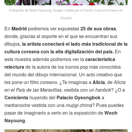
Fotografía de Wooh Nayoung. Imagen cedida por el Centro Cultural Coreano de
España
En
Madrid
podremos ver expuestas
25 de sus obras
,
donde, gracias al soporte en el que se encuentran sus
dibujos,
la artista conectará el lado más tradicional de la
cultura coreana con la alta digitalización del país.
En
esta muestra además podremos ver la
característica
relectura
de la autora de los iconos pop más conocidos
del mundo del dibujo internacional. Un acto creativo que
les pone un filtro coreano. ¿Te imaginas a
Alicia
, de
Alicia
en el País de las Maravillas
, vestida con un
hanbok
? ¿O a
Cenicienta
huyendo del
Palacio Gyeongbok
a
medianoche vestida con una
mujigi chima
? Pues puedes
pasar de imaginarlo a verlo en la exposición de
Wooh
Nayoung
.