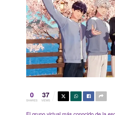
0
37
SHARES
VIEWS
El grupo virtual más conocido de la e