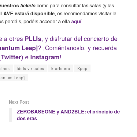
vuestros
tickets
como para consultar las salas (y las
 PLAVE
estará disponible
, os recomendamos visitar la
 os perdáis, podéis acceder a ella
aquí
.
te a otres
PLLIs
, y disfrutar del concierto de
uantum Leap]
? ¡Coméntanoslo, y recuerda
(Twitter)
e
Instagram
!
cines
idols virtuales
k-artelera
Kpop
uantum Leap]
Next Post
ZEROBASEONE y AND2BLE: el principio de
dos eras