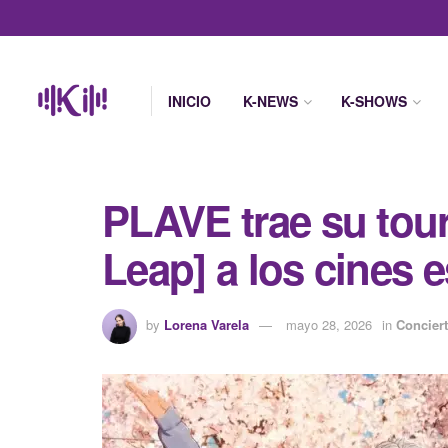
INICIO
K-NEWS
K-SHOWS
PLAVE trae su to
Leap] a los cines 
by
Lorena Varela
mayo 28, 2026
in
Concier