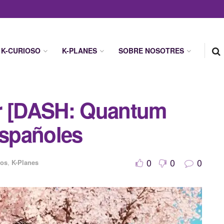
K-CURIOSO
K-PLANES
SOBRE NOSOTRES
ur [DASH: Quantum
españoles
0
0
0
tos
,
K-Planes