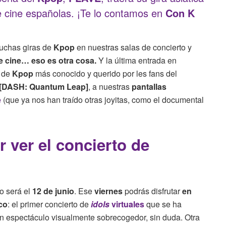
e cine españolas. ¡Te lo contamos en
Con K
chas giras de
Kpop
en nuestras salas de concierto y
e cine… eso es otra cosa.
Y la última entrada en
l de
Kpop
más conocido y querido por les fans del
[DASH: Quantum Leap]
, a nuestras
pantallas
e
(que ya nos han traído otras joyitas, como el documental
ver el concierto de
o será el
12 de junio
. Ese
viernes
podrás disfrutar
en
co
: el primer concierto de
idols
virtuales
que se ha
Un espectáculo visualmente sobrecogedor, sin duda. Otra