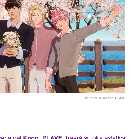
Fuente de la imagen: PLAVE
scena del
Kpop
,
PLAVE
, traerá su gira asiática