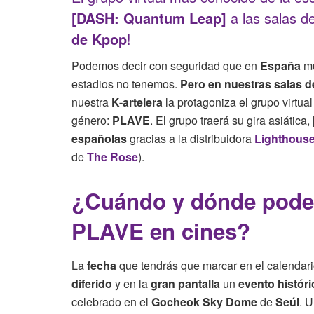
[DASH: Quantum Leap]
a las salas d
de Kpop
!
Podemos decir con seguridad que en
España
mu
estadios no tenemos.
Pero en nuestras salas d
nuestra
K-artelera
la protagoniza el grupo virtua
género:
PLAVE
. El grupo traerá su gira asiática,
españolas
gracias a la distribuidora
Lighthous
de
The Rose
).
¿Cuándo y dónde poder 
PLAVE en cines?
La
fecha
que tendrás que marcar en el calendari
diferido
y en la
gran pantalla
un
evento históri
celebrado en el
Gocheok Sky Dome
de
Seúl
. 