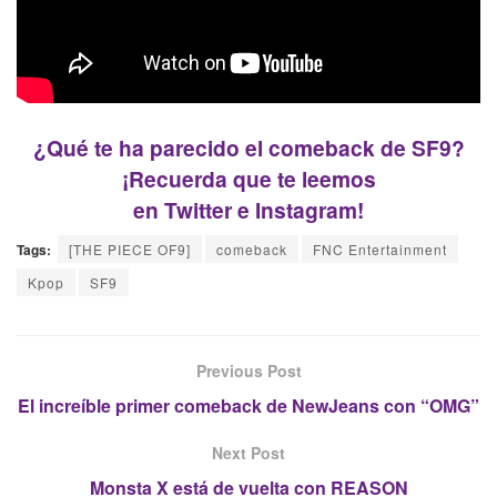
¿Qué te ha parecido el comeback de SF9?
¡Recuerda que te leemos
en
Twitter
e
Instagram
!
Tags:
[THE PIECE OF9]
comeback
FNC Entertainment
Kpop
SF9
Previous Post
El increíble primer comeback de NewJeans con “OMG”
Next Post
Monsta X está de vuelta con REASON