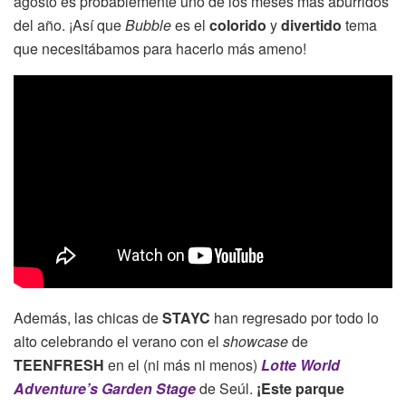
agosto es probablemente uno de los meses más aburridos
del año. ¡Así que
Bubble
es el
colorido
y
divertido
tema
que necesitábamos para hacerlo más ameno!
Además, las chicas de
STAYC
han regresado por todo lo
alto celebrando el verano con el
showcase
de
TEENFRESH
en el (ni más ni menos)
Lotte World
Adventure’s Garden Stage
de Seúl.
¡Este parque