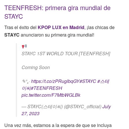
TEENFRESH: primera gira mundial de
STAYC
Tras el éxito del
KPOP LUX en Madrid
, ¡las chicas de
STAYC
anunciaron su primera gira mundial!
STAYC 1ST WORLD TOUR [TEENFRESH]
Coming Soon
✎°₊·
https://t.co/zPRuglbqGY
#STAYC
#스테
이씨
#TEENFRESH
pic.twitter.com/F7MtbWGLBk
— STAYC(스테이씨) (@STAYC_official)
July
27, 2023
Una vez más, estamos a la espera de que se incluya