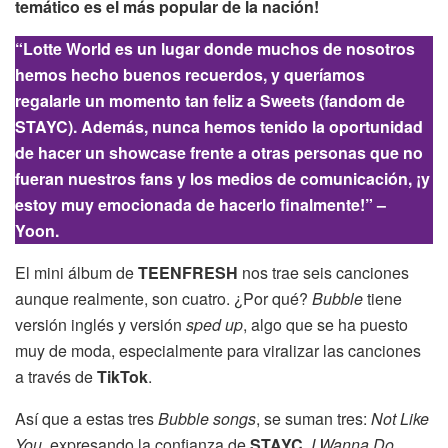
temático es el más popular de la nación!
“Lotte World es un lugar donde muchos de nosotros
hemos hecho buenos recuerdos, y queríamos
regalarle un momento tan feliz a Sweets (fandom de
STAYC). Además, nunca hemos tenido la oportunidad
de hacer un showcase frente a otras personas que no
fueran nuestros fans y los medios de comunicación, ¡y
estoy muy emocionada de hacerlo finalmente!” –
Yoon.
El mini álbum de
TEENFRESH
nos trae seis canciones
aunque realmente, son cuatro. ¿Por qué?
Bubble
tiene
versión inglés y versión
sped up
, algo que se ha puesto
muy de moda, especialmente para viralizar las canciones
a través de
TikTok
.
Así que a estas tres
Bubble songs
, se suman tres:
Not Like
You
, expresando la confianza de
STAYC
,
I Wanna Do