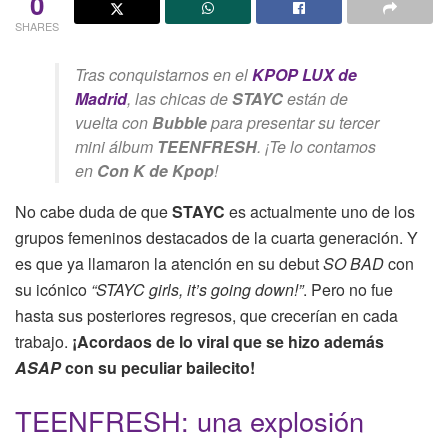
0
SHARES
Tras conquistarnos en el
KPOP LUX de
Madrid
, las chicas de
STAYC
están de
vuelta con
Bubble
para presentar su tercer
mini álbum
TEENFRESH
. ¡Te lo contamos
en
Con K de Kpop
!
No cabe duda de que
STAYC
es actualmente uno de los
grupos femeninos destacados de la cuarta generación. Y
es que ya llamaron la atención en su debut
SO BAD
con
su icónico
“STAYC girls, it’s going down!”
. Pero no fue
hasta sus posteriores regresos, que crecerían en cada
trabajo.
¡Acordaos de lo viral que se hizo además
ASAP
con su peculiar bailecito!
TEENFRESH: una explosión