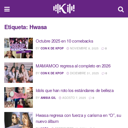
Etiqueta:
Hwasa
Octubre 2025 en 10 comebacks
BY
CON K DE KPOP
NOVIEMBRE 8, 2025
0
MAMAMOO regresa al completo en 2026
BY
CON K DE KPOP
DICIEMBRE 31, 2025
0
Idols que han roto los estándares de belleza
BY
ANISIA GIL
AGOSTO 7, 2025
0
Hwasa regresa con fuerza y carisma en “O”, su
nuevo álbum