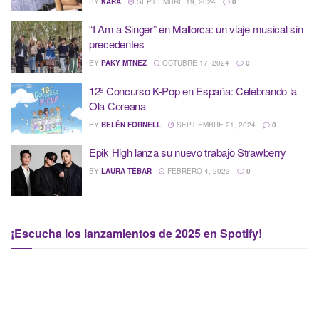
BY
KARA
SEPTIEMBRE 19, 2024
0
“I Am a Singer” en Mallorca: un viaje musical sin
precedentes
BY
PAKY MTNEZ
OCTUBRE 17, 2024
0
12º Concurso K-Pop en España: Celebrando la
Ola Coreana
BY
BELÉN FORNELL
SEPTIEMBRE 21, 2024
0
Epik High lanza su nuevo trabajo Strawberry
BY
LAURA TÉBAR
FEBRERO 4, 2023
0
¡Escucha los lanzamientos de 2025 en Spotify!