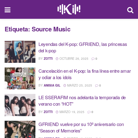
Etiqueta:
Source Music
Leyendas del K-pop: GFRIEND, las princesas
del k-pop
BY
ZOTTI
OCTUBRE 26, 2025
0
Cancelación en el K-pop: la fina línea entre amar
y odiar a los idols
BY
ANISIA GIL
MARZO 25, 2025
0
LE SSERAFIM nos adelanta la temporada de
verano con “HOT”
BY
ZOTTI
MARZO 19, 2025
0
GFRIEND vuelve por su 10º aniversario con
“Season of Memories”