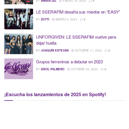
BY
ANISIA GIL
ENERO 16, 2025
0
LE SSERAFIM desafía sus miedos en “EASY”
BY
ZOTTI
MARZO 5, 2024
0
UNFORGIVEN: LE SSERAFIM vuelve para
dejar huella
BY
JOAQUÍN ESTEVAN
OCTUBRE 17, 2024
0
Grupos femeninos a debutar en 2023
BY
DÁCIL PALMERO
OCTUBRE 20, 2024
0
¡Escucha los lanzamientos de 2025 en Spotify!