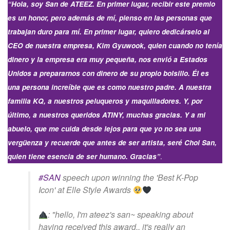
“
Hola, soy San de ATEEZ. En primer lugar, recibir este premio
es un honor, pero además de mí, pienso en las personas que
trabajan duro para mí. En primer lugar, quiero dedicárselo al
CEO de nuestra empresa, Kim Gyuwook, quien cuando no tenía
dinero y la empresa era muy pequeña, nos envió a Estados
Unidos a prepararnos con dinero de su propio bolsillo. Él es
una persona increíble que es como nuestro padre. A nuestra
familia KQ, a nuestros peluqueros y maquilladores. Y, por
último, a nuestros queridos ATINY, muchas gracias. Y a mi
abuelo, que me cuida desde lejos para que yo no sea una
vergüenza y recuerde que antes de ser artista, seré Choi San,
.
quien tiene esencia de ser humano. Gracias”
#SAN
speech upon winning the 'Best K-Pop
Icon' at Elle Style Awards
: "hello, I'm ateez's san~ speaking about
having received this award.. it's really an