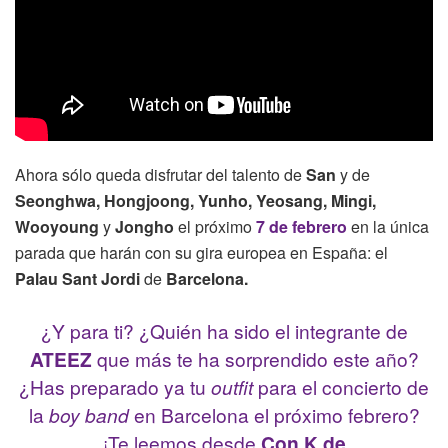
Ahora sólo queda disfrutar del talento de
San
y de
Seonghwa, Hongjoong, Yunho, Yeosang, Mingi,
Wooyoung
y
Jongho
el próximo
7 de febrero
en la única
parada que harán con su gira europea en España: el
Palau Sant Jordi
de
Barcelona.
¿Y para ti? ¿Quién ha sido el integrante de
ATEEZ
que más te ha sorprendido este año?
¿Has preparado ya tu
outfit
para el concierto de
la
boy band
en Barcelona el próximo febrero?
¡Te leemos desde
Con K de