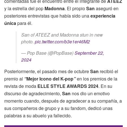
comentadas fue el encuentro entre el integrante de
ATEEZ
y la estrella del pop
Madonna
.
El propio
San
aseguró en
posteriores entrevistas que había sido una
experiencia
única
para él.
San of ATEEZ and Madonna stun in new
photo.
pic.twitter.com/b3e1er46M2
— Pop Base (@PopBase)
September 22,
2024
Posteriormente, el pasado mes de octubre
San
recibió el
premio al
“
Mejor Icono del K-pop
”
en los premios de la
revista de moda
ELLE STYLE AWARDS 2024
. En su
discurso de agradecimiento,
San
nos dio un emotivo
momento cuando, después de agradecer a su compañía, a
sus compañeros de grupo y a su fandom, dedicó unas
palabras a su abuelo ya fallecido.