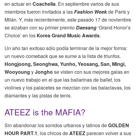
en actuar en
Coachella
. En septiembre varios de sus
miembros fueron invitados a las
Fashion Week
de París y
Milán. Y, más recientemente, este pasado 17 de noviembre
se alzaban con su primer premio
Daesang
‘Grand Honor’s
Choice’ en los
Korea Grand Music Awards
.
Un año tan exitoso sólo podía terminar de la mejor forma:
un nuevo
comeback
que se sume a la lista de triunfos.
Hongjoong, Seonghwa, Yunho, Yeosang, San, Mingi,
Wooyoung
y
Jongho
se visten con sus mejores galas en
un nuevo trabajo en el que las bailarinas de
ballet,
los
violines y los palacetes se mezclan con las balaclavas, los
diamantes y las pistas de tenis.
ATEEZ is the MAFIA?
Sin abandonar los sonidos urbanos y latinos de
GOLDEN
HOUR PART.1
, los chicos de
ATEEZ
parecen volver a sus