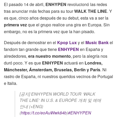
El pasado 14 de abril,
ENHYPEN
revolucionó las redes
tras anunciar más fechas para su tour
WALK THE LINE
. Y
es que, cinco años después de su debut, esta va a ser la
primera vez
que el grupo realice una gira en Europa. Sin
embargo, no es la primera vez que la han pisado.
Después de demostrar en el
Kpop Lux
y el
Music Bank
el
fandom tan grande que tiene
ENHYPEN
en España y
alrededores,
era nuestro momento
, pero la alegría nos
duró poco. Y es que
ENHYPEN
actuará en
Londres,
Mánchester, Ámsterdam, Bruselas, Berlín y París
. Ni
rastro de España, ni nuestros queridos vecinos de Portugal
e Italia.
[공지] ENHYPEN WORLD TOUR ‘WALK
THE LINE’ IN U.S. & EUROPE 개최 및 예매
안내 (+ENG)
(
https://t.co/eoAuWwk84b
)
#ENHYPEN