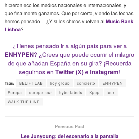
hicieron eco los medios nacionales e internacionales, y
que finalmente ganamos. Que por cierto, viendo las fechas
hemos pensado… ¿Y si los chicos vuelven al
Music Bank
Lisboa
?
¿Tienes pensado ir a algún país para ver a
ENHYPEN
? ¿Crees que puede ocurrir el milagro
de que añadan España en su gira? ¡Recuerda
seguirnos en
Twitter (X)
e
Instagram
!
Tags:
BELIFT LAB
boy group
concierto
ENHYPEN
Europa
europe tour
hybe labels
Kpop
tour
WALK THE LINE
Previous Post
Lee Junyoung: del escenario a la pantalla