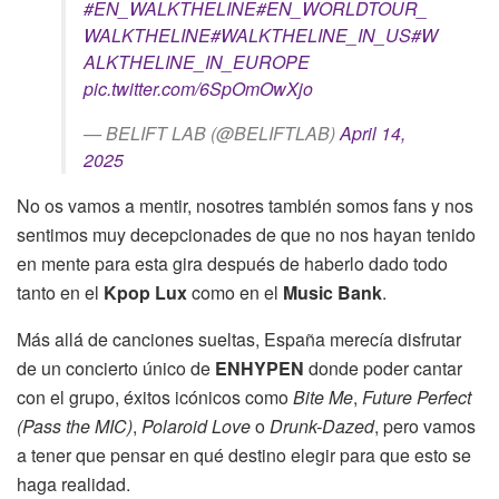
#EN_WALKTHELINE
#EN_WORLDTOUR_
WALKTHELINE
#WALKTHELINE_IN_US
#W
ALKTHELINE_IN_EUROPE
pic.twitter.com/6SpOmOwXjo
— BELIFT LAB (@BELIFTLAB)
April 14,
2025
No os vamos a mentir, nosotres también somos fans y nos
sentimos muy decepcionades de que no nos hayan tenido
en mente para esta gira después de haberlo dado todo
tanto en el
Kpop Lux
como en el
Music Bank
.
Más allá de canciones sueltas, España merecía disfrutar
de un concierto único de
ENHYPEN
donde poder cantar
con el grupo, éxitos icónicos como
Bite Me
,
Future Perfect
(Pass the MIC)
,
Polaroid Love
o
Drunk-Dazed
, pero vamos
a tener que pensar en qué destino elegir para que esto se
haga realidad.