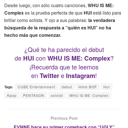
Desde luego, con sólo cuatro canciones,
WHU IS ME:
Complex
es la prueba perfecta de que
HUI
está listo para
brillar como solista. Y ojo a sus palabras:
la verdadera
búsqueda de la respuesta a “quién es HUI” no ha
hecho más que comenzar.
¿Qué te ha parecido el debut
de
con
?
HUI
WHU IS ME: Complex
¡Recuerda que te leemos
en
e
!
Twitter
Instagram
Tags:
CUBE Entertainment
debut
Hmm BOP
Hui
Kpop
PENTAGON
soloist
WHU IS ME: Complex
Previous Post
EVNNE hace su primer comeback con “UGLY”