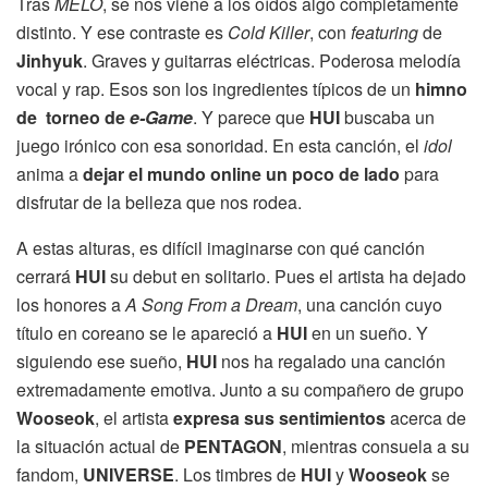
Tras
MELO
, se nos viene a los oídos algo completamente
distinto. Y ese contraste es
Cold Killer
, con
featuring
de
Jinhyuk
. Graves y guitarras eléctricas. Poderosa melodía
vocal y rap. Esos son
los ingredientes típicos de un
himno
de torneo de
e-Game
. Y parece que
HUI
buscaba un
juego irónico con esa sonoridad. En esta canción, el
idol
anima a
dejar el mundo online un poco de lado
para
disfrutar de la belleza que nos rodea.
A estas alturas, es difícil imaginarse con qué canción
cerrará
HUI
su debut en solitario. Pues el artista ha dejado
los honores a
A Song From a Dream
, una canción cuyo
título en coreano se le apareció a
HUI
en un sueño. Y
siguiendo ese sueño,
HUI
nos ha regalado una canción
extremadamente emotiva. Junto a su compañero de grupo
Wooseok
, el artista
expresa sus sentimientos
acerca de
la situación actual de
PENTAGON
, mientras consuela a su
fandom,
UNIVERSE
. Los timbres de
HUI
y
Wooseok
se