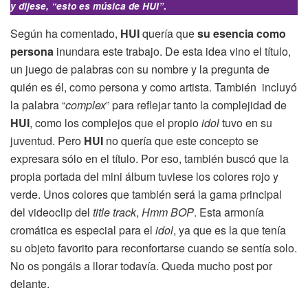
y dijese, “esto es música de HUI”
.
Según ha comentado,
HUI
quería que
su esencia como
persona
inundara este trabajo. De esta idea vino el título,
un juego de palabras con su nombre y la pregunta de
quién es él, como persona y como artista. También incluyó
la palabra “
complex
” para reflejar tanto la complejidad de
HUI
, como los complejos que el propio
idol
tuvo en su
juventud. Pero
HUI
no quería que este concepto se
expresara sólo en el título. Por eso, también buscó que la
propia portada del mini álbum tuviese los colores rojo y
verde. Unos colores que también será la gama principal
del videoclip del
title track
,
Hmm BOP
. Esta armonía
cromática es especial para el
idol
, ya que es la que tenía
su objeto favorito para reconfortarse cuando se sentía solo.
No os pongáis a llorar todavía. Queda mucho post por
delante.