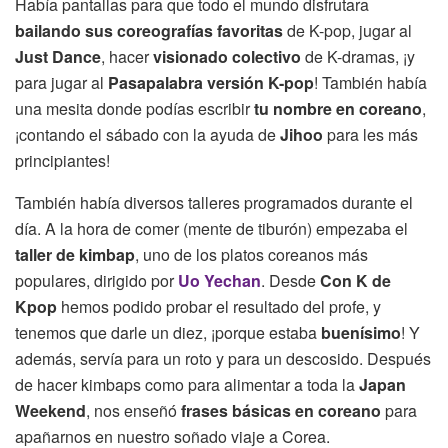
Había pantallas para que todo el mundo disfrutara
bailando sus coreografías favoritas
de K-pop, jugar al
Just Dance
, hacer
visionado colectivo
de K-dramas, ¡y
para jugar al
Pasapalabra versión K-pop
! También había
una mesita donde podías escribir
tu nombre en coreano
,
¡contando el sábado con la ayuda de
Jihoo
para les más
principiantes!
También había diversos talleres programados durante el
día. A la hora de comer (mente de tiburón) empezaba el
taller de kimbap
, uno de los platos coreanos más
populares, dirigido por
Uo Yechan
. Desde
Con K de
Kpop
hemos podido probar el resultado del profe, y
tenemos que darle un diez, ¡porque estaba
buenísimo
! Y
además, servía para un roto y para un descosido. Después
de hacer kimbaps como para alimentar a toda la
Japan
Weekend
, nos enseñó
frases básicas en coreano
para
apañarnos en nuestro soñado viaje a Corea.