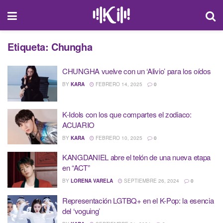
Etiqueta:
Chungha
CHUNGHA vuelve con un ‘Alivio’ para los oídos
BY
KARA
FEBRERO 14, 2025
0
K-Idols con los que compartes el zodiaco:
ACUARIO
BY
KARA
FEBRERO 10, 2025
0
KANGDANIEL abre el telón de una nueva etapa
en “ACT”
BY
LORENA VARELA
SEPTIEMBRE 26, 2024
0
Representación LGTBQ+ en el K-Pop: la esencia
del ‘voguing’