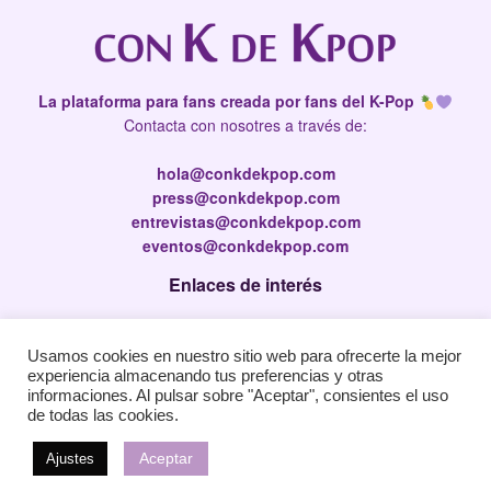
La plataforma para fans creada por fans del K-Pop
Contacta con nosotres a través de:
hola@conkdekpop.com
press@conkdekpop.com
entrevistas@conkdekpop.com
eventos@conkdekpop.com
Enlaces de interés
Press Kit
Usamos cookies en nuestro sitio web para ofrecerte la mejor
Política de privacidad
experiencia almacenando tus preferencias y otras
Política de Cookies
informaciones. Al pulsar sobre "Aceptar", consientes el uso
de todas las cookies.
Aceptar
Ajustes
© 2026
JNews
- Premium WordPress news & magazine theme by
Jegtheme
.