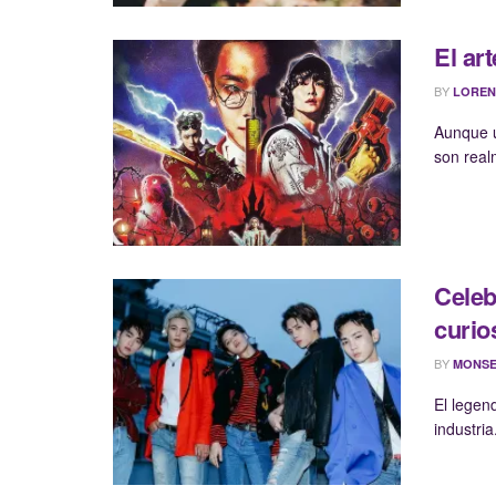
El ar
BY
LOREN
Aunque u
son real
Celeb
curio
BY
MONSE
El legen
industri