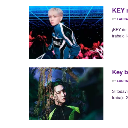
KEY r
BY
LAURA
¡KEY de
trabajo 
Key b
BY
LAURA
Si todav
trabajo G