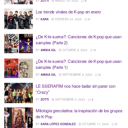
BY
ZOTTI
MARZO 19, 2025
0
Los trends virales de K-pop en enero
BY
KARA
FEBRERO 24, 2025
0
¿De K-te suena?: Canciones de K-pop que usan
samples (Parte 2)
BY
ANISIA GIL
OCTUBRE 8, 2024
0
¿De K-te suena?: Canciones de K-pop que usan
samples (Parte 1)
BY
ANISIA GIL
SEPTIEMBRE 8, 2024
0
LE SSERAFIM nos hace bailar sin parar con
“Crazy”
BY
ZOTTI
SEPTIEMBRE 5, 2024
0
Mitología grecolatina: la inspiración de los grupos
de K-Pop
BY
SARA LÓPEZ GONZALEZ
OCTUBRE 17, 2024
0