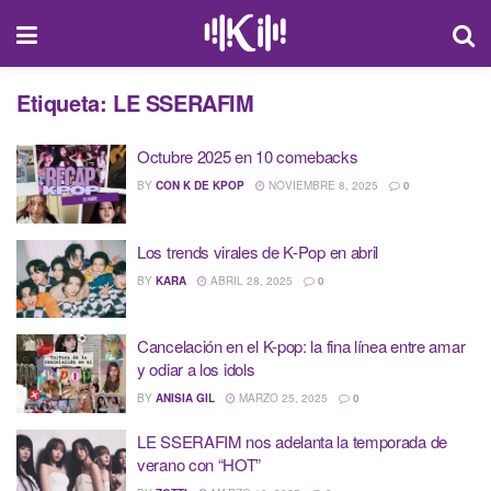
Etiqueta:
LE SSERAFIM
Octubre 2025 en 10 comebacks
BY
CON K DE KPOP
NOVIEMBRE 8, 2025
0
Los trends virales de K-Pop en abril
BY
KARA
ABRIL 28, 2025
0
Cancelación en el K-pop: la fina línea entre amar
y odiar a los idols
BY
ANISIA GIL
MARZO 25, 2025
0
LE SSERAFIM nos adelanta la temporada de
verano con “HOT”