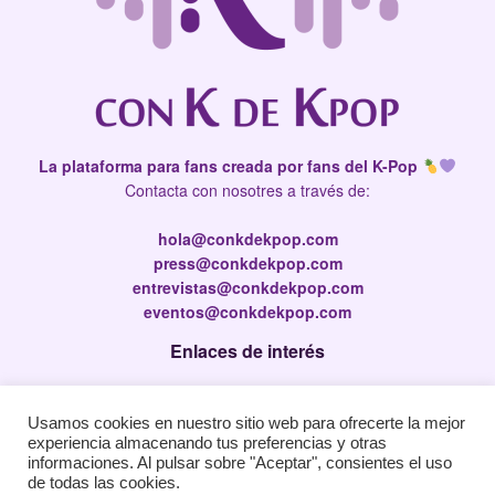
La plataforma para fans creada por fans del K-Pop
Contacta con nosotres a través de:
hola@conkdekpop.com
press@conkdekpop.com
entrevistas@conkdekpop.com
eventos@conkdekpop.com
Enlaces de interés
Press Kit
Usamos cookies en nuestro sitio web para ofrecerte la mejor
Política de privacidad
experiencia almacenando tus preferencias y otras
Política de Cookies
informaciones. Al pulsar sobre "Aceptar", consientes el uso
de todas las cookies.