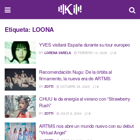
Etiqueta:
LOONA
YVES visitará España durante su tour europeo
BY
LORENA VARELA
FEBRERO 10, 2026
0
Recomendación Nugu: De la órbita al
firmamento, la nueva era de ARTMS
BY
ZOTTI
OCTUBRE 26, 2025
0
CHUU le da energía al verano con “Strawberry
Rush”
BY
ZOTTI
JULIO 8, 2024
0
ARTMS nos abre un mundo nuevo con su debut
“Virtual Angel”