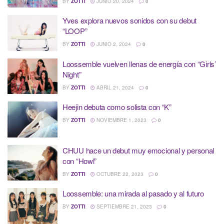
BY
ZOTTI
JUNIO 20, 2024
0
Yves explora nuevos sonidos con su debut
“LOOP”
BY
ZOTTI
JUNIO 2, 2024
0
Loossemble vuelven llenas de energía con “Girls’
Night”
BY
ZOTTI
ABRIL 21, 2024
0
Heejin debuta como solista con “K”
BY
ZOTTI
NOVIEMBRE 1, 2023
0
CHUU hace un debut muy emocional y personal
con “Howl”
BY
ZOTTI
OCTUBRE 22, 2023
0
Loossemble: una mirada al pasado y al futuro
BY
ZOTTI
SEPTIEMBRE 21, 2023
0