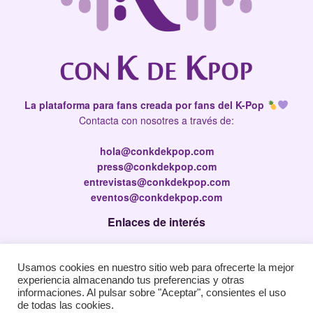
La plataforma para fans creada por fans del K-Pop
Contacta con nosotres a través de:
hola@conkdekpop.com
press@conkdekpop.com
entrevistas@conkdekpop.com
eventos@conkdekpop.com
Enlaces de interés
Press Kit
Usamos cookies en nuestro sitio web para ofrecerte la mejor
Política de privacidad
experiencia almacenando tus preferencias y otras
Política de Cookies
informaciones. Al pulsar sobre "Aceptar", consientes el uso
de todas las cookies.