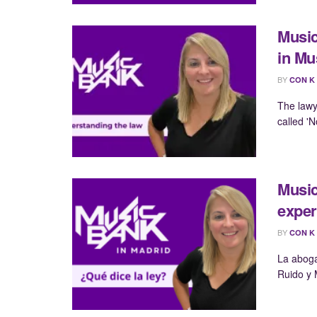
Music
in Mu
BY
CON K
The lawy
called '
Music
exper
BY
CON K
La abogad
Ruido y M