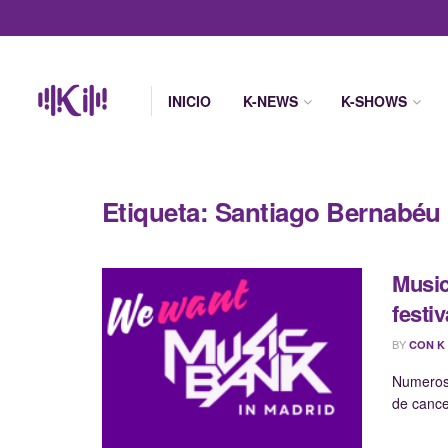
INICIO
K-NEWS
K-SHOWS
Etiqueta:
Santiago Bernabéu
Music
festi
BY
CON K
Numerosa
de cance