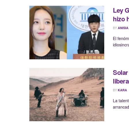
Ley G
hizo 
BY
ANISIA
El fenóm
idiosinc
Solar
liber
BY
KARA
La talen
arrancad