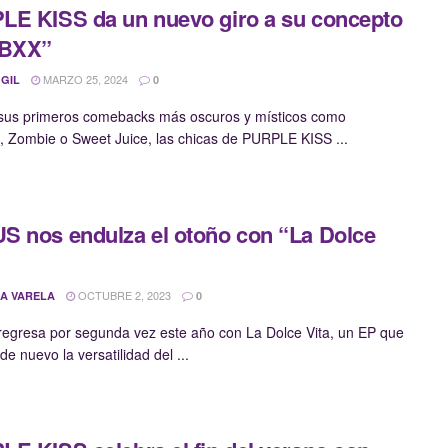
E KISS da un nuevo giro a su concepto
“BXX”
MARZO 25, 2024
 GIL
0
sus primeros comebacks más oscuros y místicos como
 Zombie o Sweet Juice, las chicas de PURPLE KISS ...
 nos endulza el otoño con “La Dolce
OCTUBRE 2, 2023
A VARELA
0
gresa por segunda vez este año con La Dolce Vita, un EP que
e nuevo la versatilidad del ...