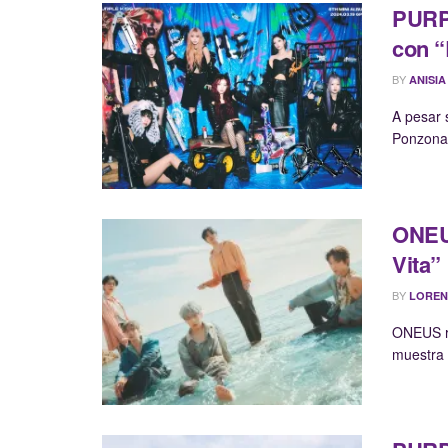
PURPL
con 
BY
ANISIA
A pesar 
Ponzona,
ONEUS
Vita”
BY
LOREN
ONEUS re
muestra d