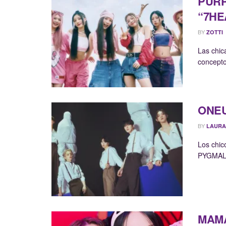
PURPL
“7HE
BY
ZOTTI
Las chic
concepto
ONEU
BY
LAURA
Los chic
PYGMALIO
MAMA