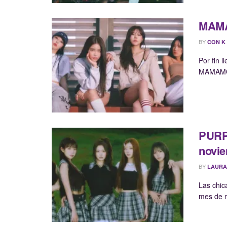
MAMA
BY
CON K
Por fin 
MAMAMOO 
PURPL
novi
BY
LAURA
Las chic
mes de n