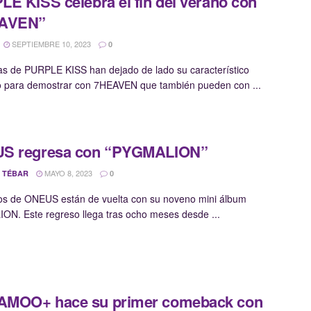
E KISS celebra el fin del verano con
AVEN”
SEPTIEMBRE 10, 2023
0
as de PURPLE KISS han dejado de lado su característico
 para demostrar con 7HEAVEN que también pueden con ...
S regresa con “PYGMALION”
MAYO 8, 2023
 TÉBAR
0
os de ONEUS están de vuelta con su noveno mini álbum
N. Este regreso llega tras ocho meses desde ...
MOO+ hace su primer comeback con