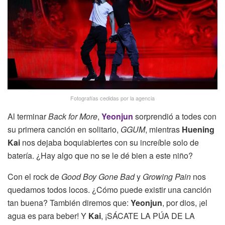
Fotografías cedidas por la agencia
Al terminar
Back for More
,
Yeonjun
sorprendió a todes con
su primera canción en solitario,
GGUM
, mientras
Huening
Kai
nos dejaba boquiabiertes con su increíble solo de
batería. ¿Hay algo que no se le dé bien a este niño?
Con el rock de
Good Boy Gone Bad
y
Growing Pain
nos
quedamos todos locos. ¿Cómo puede existir una canción
tan buena? También diremos que:
Yeonjun
, por dios, ¡el
agua es para beber! Y
Kai
, ¡SÁCATE LA PÚA DE LA