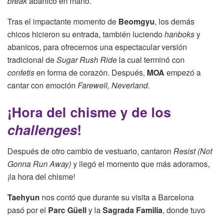
break
abanico en mano.
Tras el impactante momento de
Beomgyu
, los demás
chicos hicieron su entrada, también luciendo
hanboks
y
abanicos, para ofrecernos una espectacular versión
tradicional de
Sugar Rush Ride
la cual terminó con
confetis
en forma de corazón. Después,
MOA
empezó a
cantar con emoción
Farewell, Neverland
.
¡Hora del chisme y de los
challenges
!
Después de otro cambio de vestuario, cantaron
Resist (Not
Gonna Run Away)
y llegó el momento que más adoramos,
¡la hora del chisme!
Taehyun
nos contó que durante su visita a Barcelona
pasó por el
Parc Güell
y la
Sagrada Familia
, donde tuvo