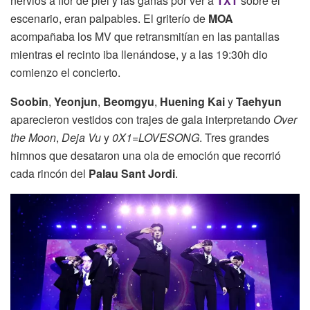
nervios a flor de piel y las ganas por ver a
TXT
sobre el
escenario, eran palpables. El griterío de
MOA
acompañaba los MV que retransmitían en las pantallas
mientras el recinto iba llenándose, y a las 19:30h dio
comienzo el concierto.
Soobin
,
Yeonjun
,
Beomgyu
,
Huening Kai
y
Taehyun
aparecieron vestidos con trajes de gala interpretando
Over
the Moon
,
Deja Vu
y
0X1=LOVESONG
. Tres grandes
himnos que desataron una ola de emoción que recorrió
cada rincón del
Palau Sant Jordi
.