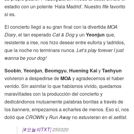
estadio con un potente ‘Hala Madrid’. Nuestro
fife
favorito
sí es.
El concierto llegó a su gran final con la divertida
MOA
Diary
, el tan esperado
Cat & Dog
y un
Yeonjun
que,
resistente a irse, nos hizo desear entre euforia y ladridos,
que la noche no terminara nunca.
Let’s play forever I just
wanna be your dog!
Soobin
,
Yeonjun
,
Beomgyu
,
Huening Kai
y
Taehyun
volvieron a despedirse de
MOA
y agradecernos el haber
venido. Sin asimilar lo que habíamos vivido, quedamos
maravillades con la producción del concierto y
dedicándonos mutuamente palabras bonitas a través de
los
banners
, empezamos a echarles de menos. Eso sí, nos
dolió que
CROWN
y
Run Away
no estuvieran en el
setlist
.
[
#오늘의TXT
] 250320