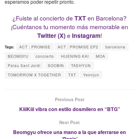
esperamos poder repetir pronto.
¿Fuiste al concierto de
TXT
en Barcelona?
¡Cuéntanos tu momento más memorable en
Twitter (X)
e
Instagram
!
Tags:
ACT : PROMISE
ACT : PROMISE EP2
barcelona
BEOMGYU
concierto
HUENING KAI
MOA
Palau Sant Jordi
SOOBIN
TAEHYUN
TOMORROW X TOGETHER
TXT
Yeonjun
Previous Post
KiiiKiii vibra con estilo dosmilero en “BTG”
Next Post
Beomgyu ofrece una mano a la que aferrarse en
‘Panic’