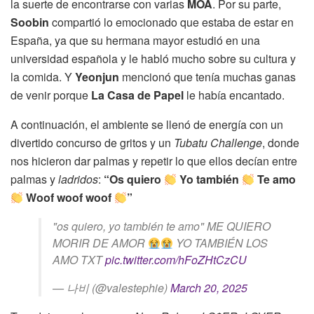
la suerte de encontrarse con varias
MOA
. Por su parte,
Soobin
compartió lo emocionado que estaba de estar en
España, ya que su hermana mayor estudió en una
universidad española y le habló mucho sobre su cultura y
la comida. Y
Yeonjun
mencionó que tenía muchas ganas
de venir porque
La Casa de Papel
le había encantado.
A continuación, el ambiente se llenó de energía con un
divertido concurso de gritos y un
Tubatu Challenge
, donde
nos hicieron dar palmas y repetir lo que ellos decían entre
palmas y
ladridos
:
“Os quiero
Yo también
Te amo
Woof woof woof
”
"os quiero, yo también te amo" ME QUIERO
MORIR DE AMOR
YO TAMBIÉN LOS
AMO TXT
pic.twitter.com/hFoZHtCzCU
— 나비 (@valestephie)
March 20, 2025