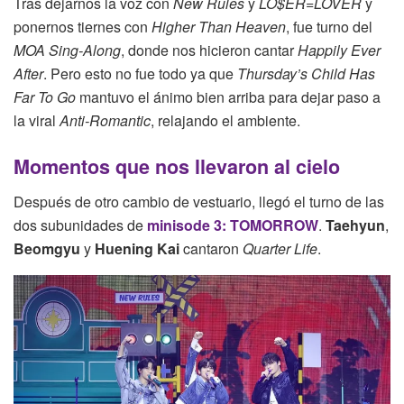
Tras dejarnos la voz con
New Rules
y
LO$ER=LOVER
y
ponernos tiernes con
Higher Than Heaven
, fue turno del
MOA Sing-Along
, donde nos hicieron cantar
Happily Ever
After
. Pero esto no fue todo ya que
Thursday’s Child Has
Far To Go
mantuvo el ánimo bien arriba para dejar paso a
la viral
Anti-Romantic
, relajando el ambiente.
Momentos que nos llevaron al cielo
Después de otro cambio de vestuario, llegó el turno de las
dos subunidades de
minisode 3: TOMORROW
.
Taehyun
,
Beomgyu
y
Huening Kai
cantaron
Quarter Life
.