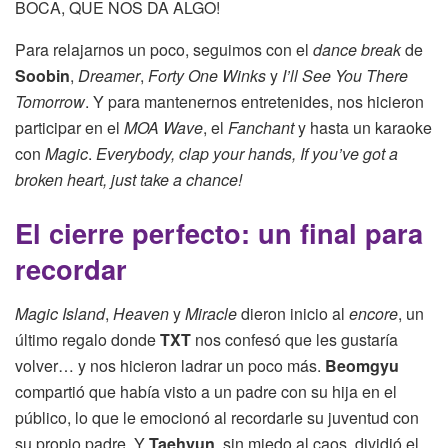
BOCA, QUE NOS DA ALGO!
Para relajarnos un poco, seguimos con el
dance break
de
Soobin
,
Dreamer
,
Forty One Winks
y
I’ll See You There
Tomorrow
. Y para mantenernos entretenides, nos hicieron
participar en el
MOA Wave
, el
Fanchant
y hasta un karaoke
con
Magic
.
Everybody, clap your hands, If you’ve got a
broken heart, just take a chance!
El cierre perfecto: un final para
recordar
Magic Island
,
Heaven
y
Miracle
dieron inicio al
encore
, un
último regalo donde
TXT
nos confesó que les gustaría
volver… y nos hicieron ladrar un poco más.
Beomgyu
compartió que había visto a un padre con su hija en el
público, lo que le emocionó al recordarle su juventud con
su propio padre. Y
Taehyun
, sin miedo al caos, dividió el