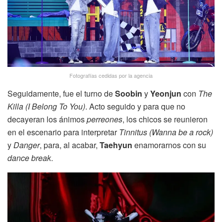
Fotografías cedidas por la agencia
Seguidamente, fue el turno de
Soobin
y
Yeonjun
con
The
Killa (I Belong To You)
. Acto seguido y para que no
decayeran los ánimos
perreones
, los chicos se reunieron
en el escenario para interpretar
Tinnitus (Wanna be a rock)
y
Danger
, para, al acabar,
Taehyun
enamorarnos con su
dance break
.