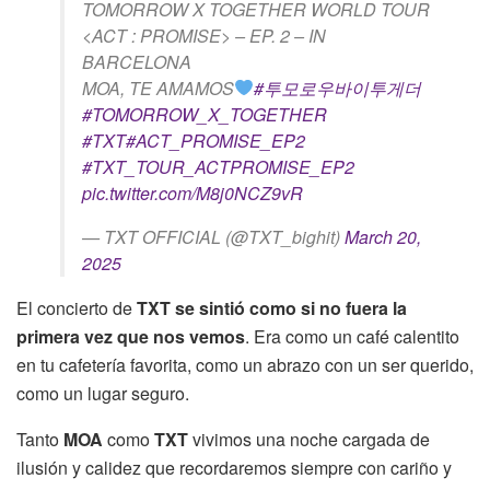
TOMORROW X TOGETHER WORLD TOUR
<ACT : PROMISE> – EP. 2 – IN
BARCELONA
MOA, TE AMAMOS
#투모로우바이투게더
#TOMORROW_X_TOGETHER
#TXT
#ACT_PROMISE_EP2
#TXT_TOUR_ACTPROMISE_EP2
pic.twitter.com/M8j0NCZ9vR
— TXT OFFICIAL (@TXT_bighit)
March 20,
2025
El concierto de
TXT
se sintió como si no fuera la
primera vez que nos vemos
. Era como un café calentito
en tu cafetería favorita, como un abrazo con un ser querido,
como un lugar seguro.
Tanto
MOA
como
TXT
vivimos una noche cargada de
ilusión y calidez que recordaremos siempre con cariño y