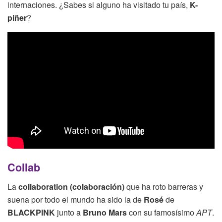
internaciones. ¿Sabes si alguno ha visitado tu país,
K-
piñer
?
Collab
La
collaboration (colaboración)
que ha roto barreras y
suena por todo el mundo ha sido la de
Rosé
de
BLACKPINK
junto a
Bruno Mars
con su famosísimo
APT
.