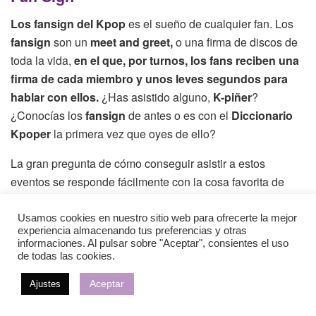
Los fansign del Kpop
es el sueño de cualquier fan. Los
fansign
son un
meet and greet,
o una firma de discos de
toda la vida,
en el que, por turnos, los fans reciben una
firma de cada miembro y unos leves segundos para
hablar con ellos.
¿Has asistido alguno,
K-piñer
?
¿Conocías los
fansign
de antes o es con el
Diccionario
Kpoper
la primera vez que oyes de ello?
La gran pregunta de cómo conseguir asistir a estos
eventos se responde fácilmente con la cosa favorita de
Corea
: por sorteo. Este es el principio de los pedidos
masivos y el abandono de álbumes.
Y es que para entrar
Usamos cookies en nuestro sitio web para ofrecerte la mejor
experiencia almacenando tus preferencias y otras
en el sorteo de estos fansign debes comprar una
informaciones. Al pulsar sobre "Aceptar", consientes el uso
cantidad y tipo de álbumes específico, lo que provoca
de todas las cookies.
que por desesperación, se intente tener el mayor
Aceptar
Ajustes
número de posibilidades comprando y comprando.
Y
de igual manera sucede con eventos como las
fancalls
,