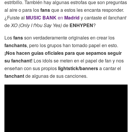
estribillo. También hay algunas estrofas que son preguntas
al aire o para los
fans
que a estos les encanta responder.
¿Fuiste al
MUSIC BANK
en
Madrid
y cantaste el
fanchant
de
XO (Only I fYou Say Yes)
de
ENHYPEN
?
Los
fans
son verdaderamente originales en crear los
fanchants
, pero los grupos han tomado papel en esto.
¡Nos hacen guías oficiales para que sepamos seguir
su fanchant!
Los idols se meten en el papel de fan y nos
enseñan con sus propios
lightstick/banners
a cantar el
fanchant
de algunas de sus canciones.