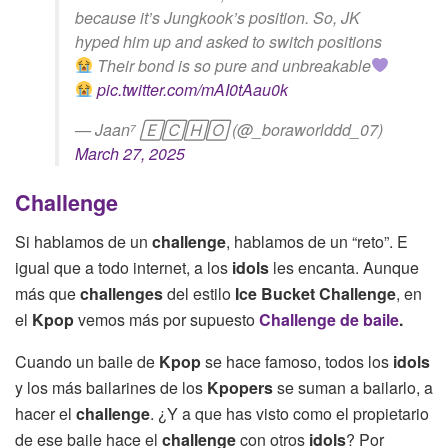
because it’s Jungkook’s position. So, JK
hyped him up and asked to switch positions
Their bond is so pure and unbreakable
pic.twitter.com/mAI0tAau0k
— Jaan⁷ 🄴🄲🄷🄾 (@_boraworlddd_07)
March 27, 2025
Challenge
Si hablamos de un
challenge
, hablamos de un “reto”. E
igual que a todo internet, a los
idols
les encanta. Aunque
más que
challenges
del estilo
Ice Bucket Challenge
, en
el
Kpop
vemos más por supuesto
Challenge de baile
.
Cuando un baile de
Kpop
se hace famoso, todos los
idols
y los más bailarines de los
Kpopers
se suman a bailarlo, a
hacer el
challenge
. ¿Y a que has visto como el propietario
de ese baile hace el
challenge
con otros
idols
? Por