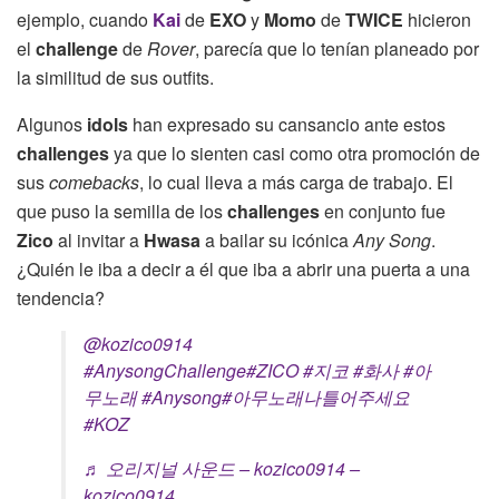
ejemplo, cuando
Kai
de
EXO
y
Momo
de
TWICE
hicieron
el
challenge
de
Rover
, parecía que lo tenían planeado por
la similitud de sus outfits.
Algunos
idols
han expresado su cansancio ante estos
challenges
ya que lo sienten casi como otra promoción de
sus
comebacks
, lo cual lleva a más carga de trabajo. El
que puso la semilla de los
challenges
en conjunto fue
Zico
al invitar a
Hwasa
a bailar su icónica
Any Song
.
¿Quién le iba a decir a él que iba a abrir una puerta a una
tendencia?
@kozico0914
#AnysongChallenge
#ZICO
#지코
#화사
#아
무노래
#Anysong
#아무노래나틀어주세요
#KOZ
♬ 오리지널 사운드 – kozico0914 –
kozico0914