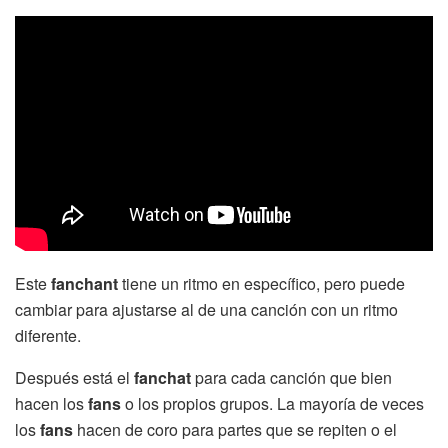
Este
fanchant
tiene un ritmo en específico, pero puede
cambiar para ajustarse al de una canción con un ritmo
diferente.
Después está el
fanchat
para cada canción que bien
hacen los
fans
o los propios grupos. La mayoría de veces
los
fans
hacen de coro para partes que se repiten o el