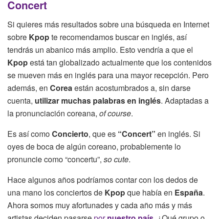
Concert
Si quieres más resultados sobre una búsqueda en Internet
sobre
Kpop
te recomendamos buscar en inglés, así
tendrás un abanico más amplio. Esto vendría a que el
Kpop
está tan globalizado actualmente que los contenidos
se mueven más en inglés para una mayor recepción. Pero
además, en
Corea
están acostumbrados a, sin darse
cuenta,
utilizar muchas palabras en inglés
. Adaptadas a
la pronunciación coreana,
of course
.
Es así como
Concierto
, que es
“Concert”
en inglés. Si
oyes de boca de algún coreano, probablemente lo
pronuncie como “concertu”,
so cute
.
Hace algunos años podríamos contar con los dedos de
una mano los conciertos de
Kpop
que había en
España
.
Ahora somos muy afortunades y cada año más y más
artistas deciden pasarse
por
nuestro país
. ¿Qué grupo o