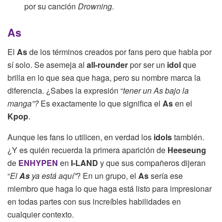
por su canción
Drowning
.
As
El
As
de los términos creados por fans pero que habla por
sí solo. Se asemeja al
all-rounder
por ser un
idol
que
brilla en lo que sea que haga, pero su nombre marca la
diferencia. ¿Sabes la expresión “
tener un As bajo la
manga”?
Es exactamente lo que significa el
As
en el
Kpop
.
Aunque les fans lo utilicen, en verdad los
idols
también.
¿Y es quién recuerda la primera aparición de
Heeseung
de
ENHYPEN
en
I-LAND
y que sus compañeros dijeran
“
El
As
ya está aquí”
? En un grupo, el
As
sería ese
miembro que haga lo que haga está listo para impresionar
en todas partes con sus increíbles habilidades en
cualquier contexto.