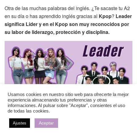
Otra de las muchas palabras del inglés. ¿Te sacaste tu A2
en su día o has aprendido inglés gracias al
Kpop
?
Leader
significa Líder y en el Kpop son muy reconocidos por
su labor de liderazgo, protección y disciplina.
Usamos cookies en nuestro sitio web para ofrecerte la mejor
experiencia almacenando tus preferencias y otras
informaciones. Al pulsar sobre "Aceptar", consientes el uso
de todas las cookies.
Por lo general el
leader
suele ser el miembro más adulto,
Aceptar
Ajustes
pero las cosas han ido cambiando y ahora cualquiera
puede serlo.
Jungwon (2004)
de
ENHYPEN
es en la